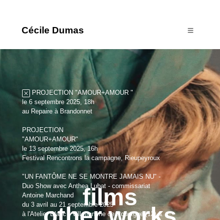
Cécile Dumas
PROJECTION "AMOUR+AMOUR "
le 6 septembre 2025, 18h
au Repaire à Brandonnet
PROJECTION
"AMOUR+AMOUR"
le 13 septembre 2025, 16h
Festival Rencontrons la campagne, Rieupeyroux
"UN FANTÔME NE SE MONTRE JAMAIS NU" -
Duo Show avec Anthea Lubat - commissariat
films
Antoine Marchand
du 3 avril au 21 septembre 2025
other works
à l'Atelier Blanc - Villefranche de Rouergue (12) &